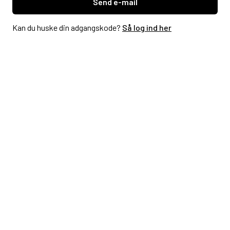
Send e-mail
Kan du huske din adgangskode?
Så log ind her